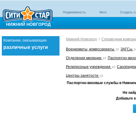
Недвижимость
Авто
Создать с
НИЖНИЙ НОВГОРОД
Нижний Новгород
/
Справочник компан
Компании, оказывающие
различные услуги
Военкоматы, комиссариаты
ЗАГСы
10
1
Отделения милиции
Паспортно-виз
10
Религиозные учреждения
Санэпиде
10
Центры занятости
10
Паспортно-визовые службы в Нижне
Не най
Добавьте к